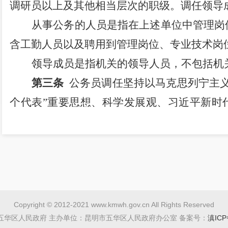
调研员以上及其他相当层次的职级。调任领导
从事公务的人员是指在上述单位中管理岗
含工勤人员以及聘用到管理岗位、专业技术岗
领导成员是指机关的领导人员，不包括机
第三条
公务员调任坚持以马克思列宁主
个代表
”
重要思想、科学发展观、习近平新时
贯彻新时代中国共产党的组织路线和干部工作
作和队伍建设需要及资格条件，坚持组织安排
优任用，坚持下列原则：
（一）党管干部；
（二）德才兼备、以德为先，五湖四海、
Copyright © 2012-2021 www.kmwh.gov.cn All Rights Reserved
（三）事业为上、人岗相适、人事相宜；
五华区人民政府 主办单位：昆明市五华区人民政府办公室 备案号：
滇ICP