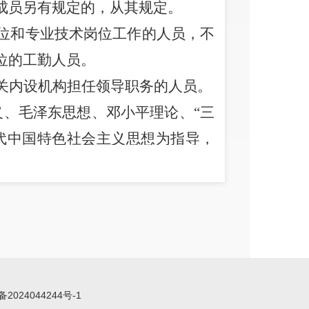
成员另有规定的，从其规定。
位和专业技术岗位工作的人员，不
位的工勤人员。
关内设机构担任领导职务的人员。
义、毛泽东思想、邓小平理论、
“
三
代中国特色社会主义思想为指导，
方针政策，突出政治标准，根据工
与个人意愿相结合，从严掌握，择
任人唯贤；
备2024044244号-1