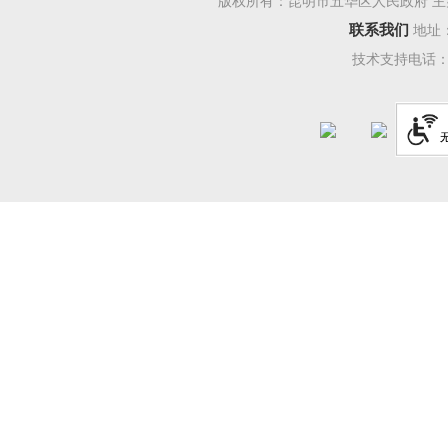
版权所有：昆明市五华区人民政府 主
联系我们
地址
技术支持电话：08
图
1
2
（二
三季
13
个行业
业大类的
百分点。
品制造业
航天和其