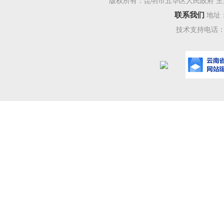
版权所有：昆明市五华区人民政府 主
争，彰显
联系我们
地址
的精神。
技术支持电话：08
意义。云
峻的地理
速了蒋家
国的进程
三、
地
云南
四、