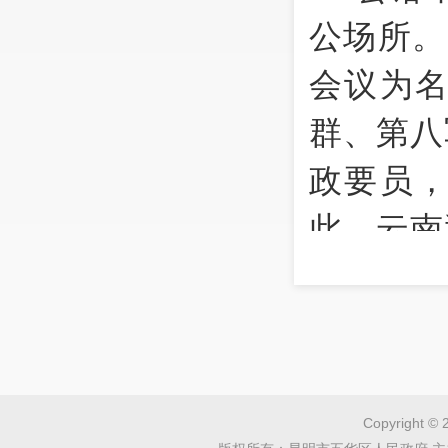
公场所。
会议为
群、第八
政要员
此，云南
的全过程
云南
式
，展现
及卢汉
Copyright © 