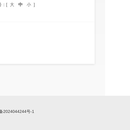
号：[
大
中
小
]
备2024044244号-1