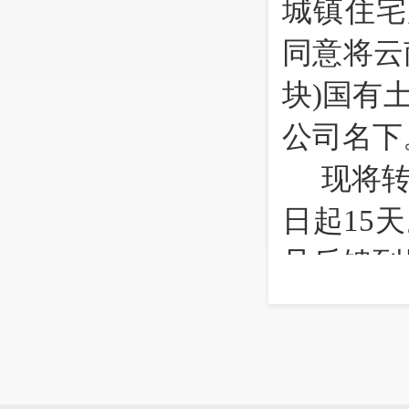
城镇住宅
同意将
云
块)
国有
公司
名下
现将
日起
15
见反馈到
业务
联系