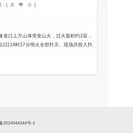
号：[
大
中
小
]
头山隧道口上方山体突发山火，过火面积约2亩，
2日14时27分明火全部扑灭。现场共投入扑
备2024044244号-1