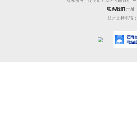
投资中建
版权所有：昆明市五华区人民政府 主
联系我们
地址
购置费用占
技术支持电话：08
土地购置
同比下降1
1—1
项目）同
32.28
资同比下
完成投资
比增长5
长0.5个