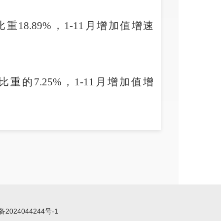
8.89%，1-11月增加值增速
的7.25%，1-11月增加值增
业
56%，1-11月份该行业工业增加
。
区工业增加值95%以上的大中型企
大中型企业增长乏力导致我区工业经
备2024044244号-1