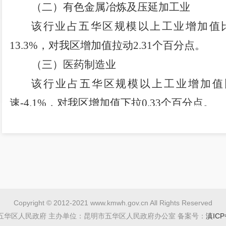
（二）有色金属冶炼及压延加工业
该行业占五华区规模以上工业增加值比重1
13.3%，对我区增加值拉动2.31个百分点。
（三）医药制造业
该行业占五华区规模以上工业增加值比重
速-4.1%，对我区增加值下拉0.33个百分点。
（四）电力、热力、燃气及水生产和供应
该行业占五华区规模以上工业增加值比重2.
值
增速 5.0%，
对我区增加值拉动0.12个百分点
三、规模以上工业存在的问题
（一）大中型企业增长乏力。
1-11
月占全
Copyright © 2012-2021 www.kmwh.gov.cn All Rights Reserved
五华区人民政府 主办单位：昆明市五华区人民政府办公室 备案号：
业，同比增长2.9%，低于全区0.3百分点，
滇ICP