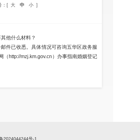
号：[
大
中
小
]
要其他什么材料？
子邮件已收悉。具体情况可咨询五华区政务服
网（
http://mzj.km.gov.cn
）办事指南婚姻登记
备2024044244号-1