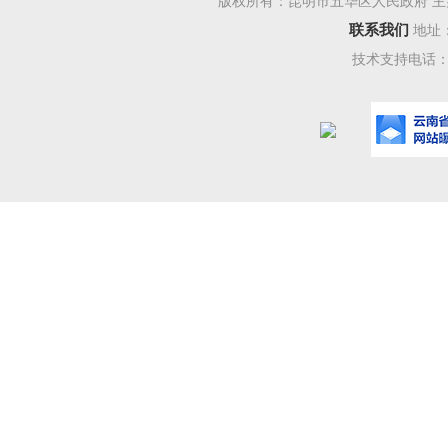
版权所有：昆明市五华区人民政府 主
西翥
联系我们
地址
工作的完
技术支持电话：08
华分局后
关部门就
保五华区
场流通方
全国、辐