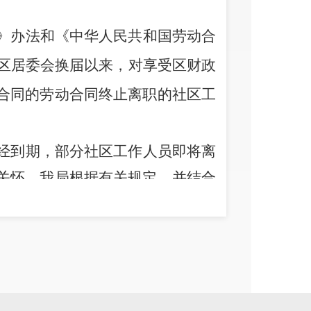
》办法和《中华人民共和国劳动合
社区居委会换届以来，对享受区财政
合同的劳动合同终止离职的社区工
经到期，部分社区工作人员即将离
关怀，我局
根据有关规定，
并结合
给予2019年离任离职社区工作者
相关部门意见。
2019
年6月4日、19
局、区财政局、区人社局、区司法
研究。
经初步摸底统计，大约有80
。