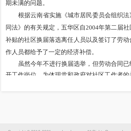
期未满的问题。
根据云南省实施《城市居民委员会组织法
同法》的有关规定，五华区自2004年第二届
补贴的社区换届落选离任人员以及签订了劳动
作人员都给予了一定的经济补偿。
虽然今年不进行换届选举，但劳动合同已
开工作岗位。为体现党和政府对社区工作者的
五华区一直以来执行的补偿政策，草拟了《关于
经济补偿的方案（征求意见稿）》，并征求了
日，徐副区长两次召集区委组织部、区民政
局、区残联及各街道办事处召开专题会议进行
余人将离任、离职，约需补偿经费160余万元