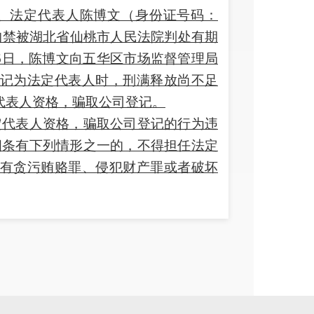
、法定代表人陈博文（身份证号码：
涉嫌非法拘禁被湖北省仙桃市人民法院判处有期
3月6日，陈博文向五华区市场监督管理局
记为法定代表人时，刑满释放尚不足
代表人资格，骗取公司登记。
定代表人资格，骗取公司登记的行为违
四条有下列情形之一的，不得担任法定
有贪污贿赂罪、侵犯财产罪或者破坏
未逾五年的；因犯有其他罪，被判处
处剥夺政治权利，执行期满未逾五年
手段取得法定代表人资格，骗取公司登
严重。根据《企业法人企业法定代表
真实情况，采用欺骗手段取得法定代表
十万元以下的罚款；情节严重的，撤