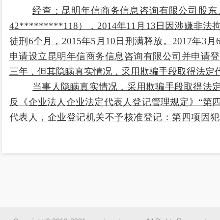
经查：昆明年信商务信息咨询有限公司股东
42*********118），2014年11月13日因
徒刑6个月，2015年5月10日刑满释放。2017年
申请设立昆明年信商务信息咨询有限公司并申请登
三年，但其隐瞒真实情况，采用欺骗手段取得法定
当事人隐瞒真实情况，采用欺骗手段取得法
反《企业法人企业法定代表人登记管理规定》“第
代表人，企业登记机关不予核准登记：第四项因犯
社会主
义市场经济秩序罪，被判处刑罚，执行期满
刑罚，执行期满未逾三年的；或者因犯罪被判
的；”的相关规定，故意隐瞒真实情况，采用欺骗
记。现又因有重大作案嫌疑被公安机关调查，情节
人登记管理规定》第十一条：“违反本规定，隐瞒
人资格，由企业登记机关责令改正，处一万元以上