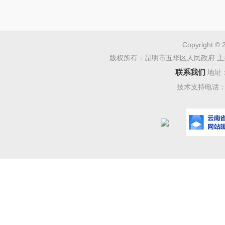
各责任单
申报与考
Copyright © 
版权所有：昆明市五华区人民政府 主
三、
联系我们
地址
1、
技术支持电话：08
2、提
3、加
4、加
四、
1、
任务分解