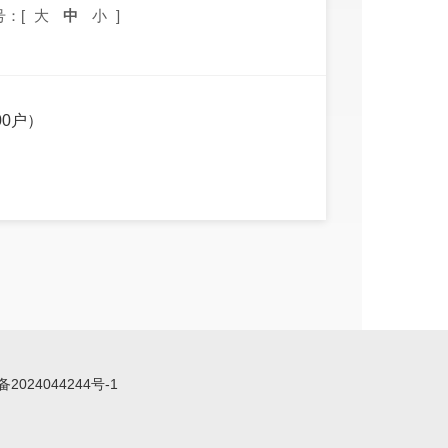
号：[
大
中
小
]
0户）
备2024044244号-1