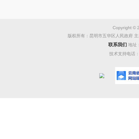
日，国务
税优惠政
万元提高到
Copyright © 
总局联合
版权所有：昆明市五华区人民政府 主
联系我们
地址
税优惠政
技术支持电话：08
定自201
业的年应
年应纳税
小型微利
按20%
策”）。
策部署，