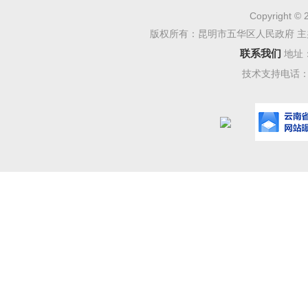
Copyright © 
每月向局
版权所有：昆明市五华区人民政府 主
理区内调
联系我们
地址
技术支持电话：08
控制人员
上机关事
义、原则
全机制、
三、
为更
人力资源