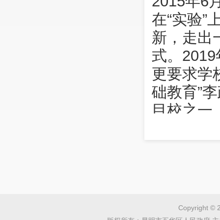
2015
在“实验
新，走出
式。20
更要求学校
础教育”
目校之一
而上 ，执
行，终将
学校占
3栋，教
孩子需求
Copyright © 