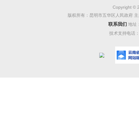
我们从区
Copyright © 
版权所有：昆明市五华区人民政府 主
相关部门
联系我们
地址
务工作精
技术支持电话：08
密员、治
志担任流
个考点均
对此次的
程中监考
了此次考