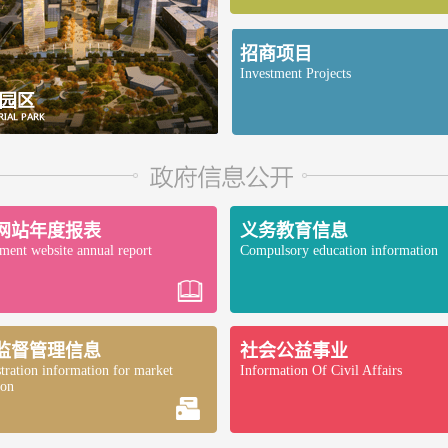
招商项目
Investment Projects
网站年度报表
义务教育信息
ent website annual report
Compulsory education information
监督管理信息
社会公益事业
tration information for market
Information Of Civil Affairs
ion