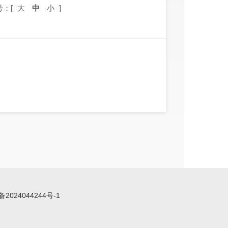
号：[
大
中
小
]
备2024044244号-1