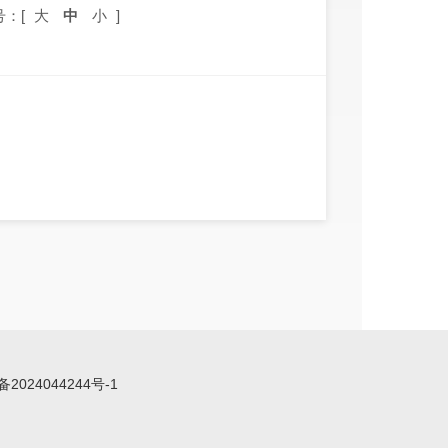
号：[
大
中
小
]
备2024044244号-1