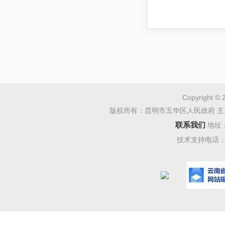
居民社会
理，确保
根据财政
村社会养
Copyright © 
方案的通
版权所有：昆明市五华区人民政府 主
神，
结合
联系我们
地址
技术支持电话：08
第一
指由区财
用于开展
第二