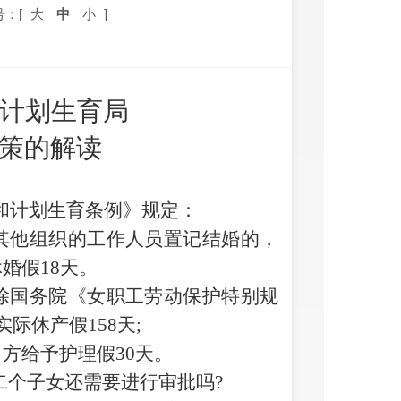
号：[
大
中
小
]
计划生育局
政策的解读
和计划生育条例》规定
：
其他组织的工作人员置记结婚的
，
休婚假
18
天
。
除国务院《女职工劳动保护特别规
实际休产假
158
天
;
男方给予护理假
30
天。
二个子女还需要进行审批吗
?