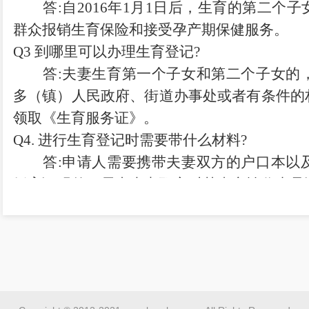
答
:
自
2016
年
1
月
1
日后
，
生育的第二个子
群众报销生育保险和接受孕产期
保健
服务。
Q3
到哪里可以办理生育登记
?
答
:
夫妻生育第一个子女和第二个子女的
多
（
镇
）
人民政府、街道办事处或者有条件的
领取《生育服务证
》
。
Q4
.
进行生育登记时需要带什么材料
?
答
:
申请人需要携带夫妻双方的户口本以
婚育证明的
，
需由夫妻双方对其真实性作出承
取了生育登记
，
一经查实
，
生育登记予以取
理
。
Q5
.
哪些人可以申请生育第三个子女
?
答
:
一方或者双方为再婚的夫妻
，
具有下
经批准可以生育第三个子女
;