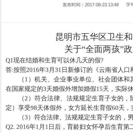
发布时间：2017-08-23 13:48
字
昆
明市五华区卫生和
关于
“全面两孩”
Q
1
现在结婚和生育可以休几天的假
?
答
:
按照
2016
年
3
月
31
日新修订的《云南省人口
（
1
）
机关、企业事业单位
、
社会团体和
在国家规定的
3
天婚假外增加婚假
15
天
，
实际
（
2
）
符合法律、法规规定生育子女的
，
定
）
享受
98
天体假外
，
女方延长生育假
60
天
，
（
3
）
符合法律
、
法规规定生育子女的
，
Q2
.
2016
年
1
月
1
日后
，
育龄妇女怀孕后生育第