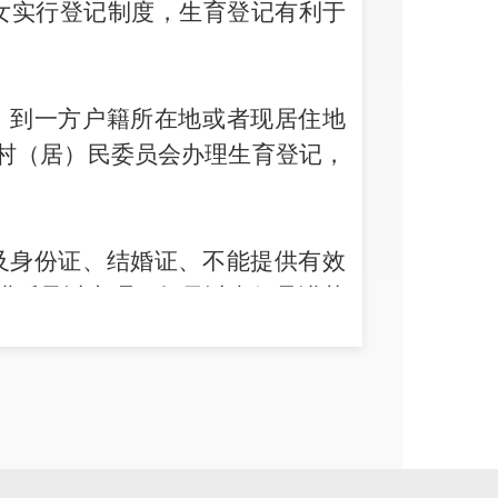
女实行登记制度
，
生育
登记
有利于
，
到一方户籍所在地或者现居住地
村
（居）
民委员会办理生育登记
，
及身份证
、
结婚证
、
不能提供有效
诺后予以办理。如果以虚假承诺获
消
;
如果生育的
，将
依法依规进行处
列情形之一的
，
由夫妻双方申请
，