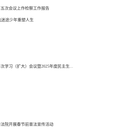
第五次会议上作检察工作报告
航迷途少年重塑人生
学习（扩大）会议暨2025年度民主生...
五华法院开展春节前普法宣传活动