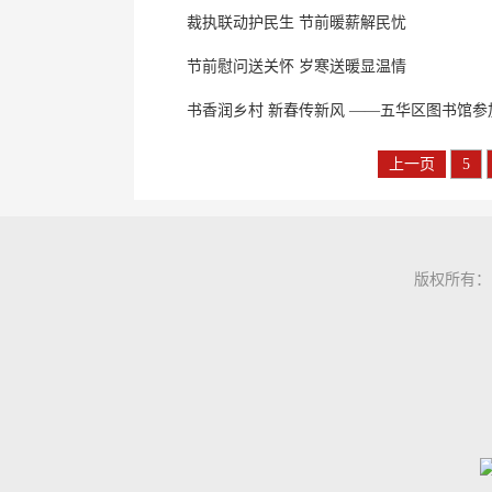
裁执联动护民生 节前暖薪解民忧
节前慰问送关怀 岁寒送暖显温情
书香润乡村 新春传新风 ——五华区图书馆参加
上一页
5
版权所有：