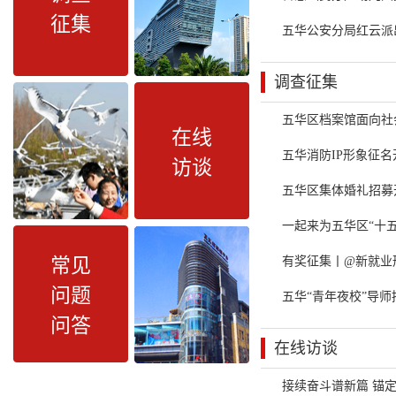
征集
五华公安分局红云派
调查征集
五华区档案馆面向社
在线
五华消防IP形象征
访谈
五华区集体婚礼招募
一起来为五华区“十
有奖征集丨@新就业
常见
问题
五华“青年夜校”导
问答
在线访谈
接续奋斗谱新篇 锚定