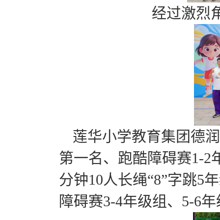
经过激烈
莲华小学教育集团德润校
第一名、跑酷障碍赛1-
分钟10人长绳“8”字跳
障碍赛3-4年级组、5-6