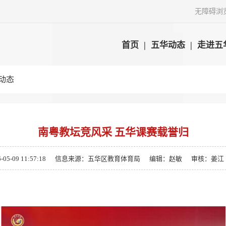
无障碍浏
首页
|
五华动态
|
走进五
动态
南粤教坛竞风采 五华课赛载誉归
-09 11:57:18
信息来源：五华区教育体育局
编辑：赵敏
审核：姜江