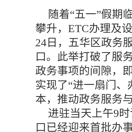
随着
“
五一
”
假期
攀升，
ETC
办理及
24
日，五华区政务
口
。此举打破了服
政务事项的间隙，
实现了
“
进一扇门、
本，推动政务服务
进驻当天上午
9
时
口已经迎来首批办