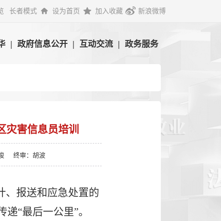
览
长者模式
设为首页
加入收藏
新浪微博
华
|
政府信息公开
|
互动交流
|
政务服务
全区灾害信息员培训
俊
终审：胡波
计、报送和应急处置的
传递
“
最后一公里
”
。