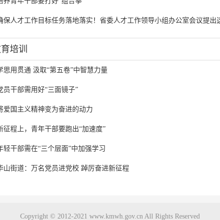
培养青年干部要打好“组合拳”
确保人才工作目标任务落地落实！省委人才工作领导小组办公室会议提出这些
教育培训
学思用贯通 汲取“第五卷”中智慧力量
党员干部需用好“三面镜子”
将爱国主义精神变为奋进的动力
新征程上，青年干部要跑出“加速度”
年轻干部需在“三个层面”中加强学习
华山街道：万名党员进党校 踔厉奋进新征程
Copyright © 2012-2021 www.kmwh.gov.cn All Rights Reserved