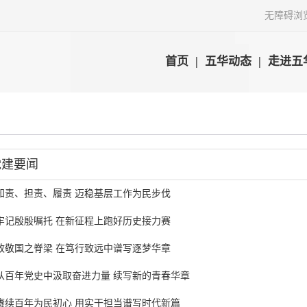
无障碍浏
首页
|
五华动态
|
走进五
党建要闻
知责、担责、履责 迈稳基层工作为民步伐
牢记殷殷嘱托 在新征程上跑好历史接力赛
致敬国之脊梁 在笃行致远中谱写逐梦华章
从百年党史中汲取奋进力量 续写新的青春华章
赓续百年为民初心 用实干担当谱写时代新篇