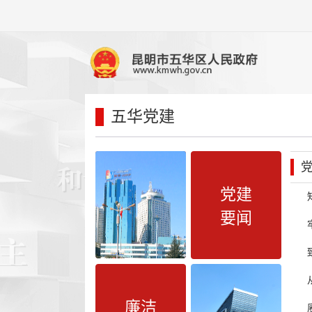
五华党建
党建
要闻
廉洁