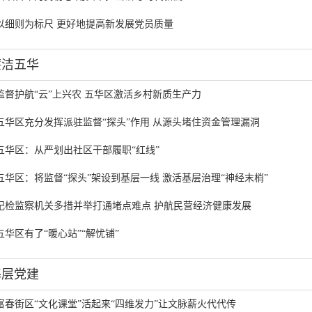
以细则为标尺 更好地提高新发展党员质量
廉洁五华
监督护航“云”上兴农 五华区激活乡村新质生产力
五华区充分发挥派驻监督“探头”作用 从源头堵住资金管理漏洞
五华区：从严划出社区干部履职“红线”
五华区：将监督“探头”架设到基层一线 激活基层治理“神经末梢”
纪检监察机关多措并举打通堵点难点 护航民营经济健康发展
五华区有了“暖心站”“解忧铺”
基层党建
富春街区“文化课堂”活起来“四维发力”让文脉薪火代代传