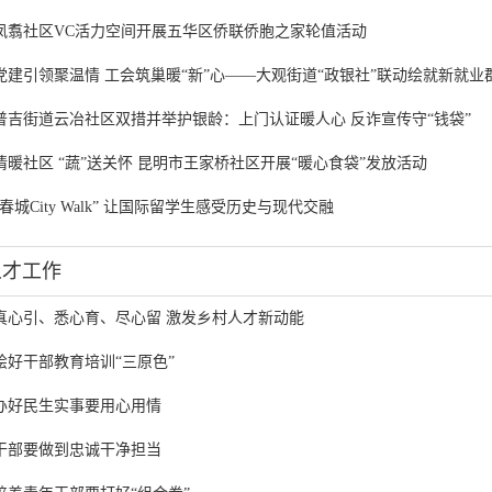
凤翥社区VC活力空间开展五华区侨联侨胞之家轮值活动
党建引领聚温情 工会筑巢暖“新”心——大观街道“政银社”联动绘就新就业群体
普吉街道云冶社区双措并举护银龄：上门认证暖人心 反诈宣传守“钱袋”
情暖社区 “蔬”送关怀 昆明市王家桥社区开展“暖心食袋”发放活动
“春城City Walk” 让国际留学生感受历史与现代交融
人才工作
真心引、悉心育、尽心留 激发乡村人才新动能
绘好干部教育培训“三原色”
办好民生实事要用心用情
干部要做到忠诚干净担当