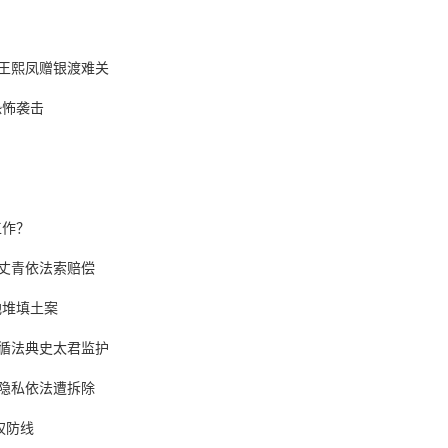
！
 王熙凤赠银渡难关
恐怖袭击
工作？
一丈青依法索赔偿
地堆填土案
 循法典史太君监护
侵隐私依法遭拆除
权防线