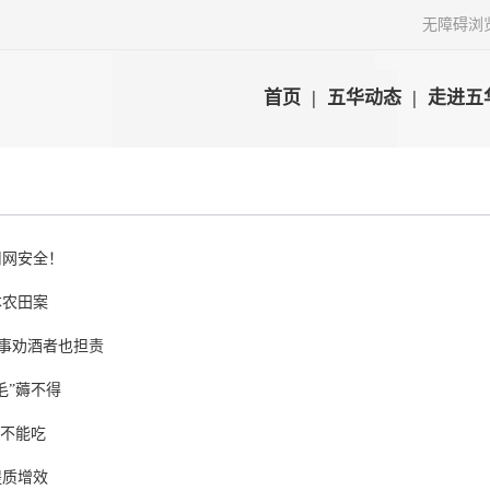
无障碍浏
首页
|
五华动态
|
走进五
用网安全！
本农田案
出事劝酒者也担责
毛”薅不得
菇不能吃
提质增效