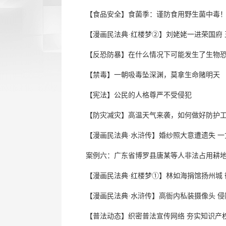
【食品安全】食菌季：谨防食用野生菌中毒
【漫画民法典·红楼梦②】刘姥姥一进荣国府
【反恐防暴】在什么情况下可能发生了生物
【禁毒】一朝吸毒坠深渊，莫拿生命赌明天
【宪法】公民的人格尊严不受侵犯
【防灾减灾】高温天气来袭，如何做好防护
【漫画民法典·水浒传】婚纱照大意遭遗失 
案例六：广东省博罗县唐某等人非法占用耕
【漫画民法典·红楼梦①】林如海捐馆扬州城
【漫画民法典·水浒传】高衙内私装摄像头 
【普法动态】织密普法宣传网络 夯实知识产