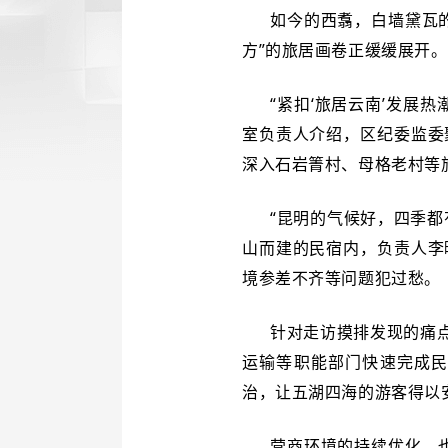
如今的西翥，白墙黛瓦
方”的旅居画卷正缓缓展开。
“紧扣‘旅居云南’发展
室负责人介绍，区纪委监委
深入石岩箐村、母格老村等
“昆明的气候好，四季
山而建的民宿内，负责人李
境参差不齐等问题犯过愁。
针对走访摸排发现的痛点
运输等职能部门快速完成
治，让五湖四海的游客得以
营商环境的持续优化，