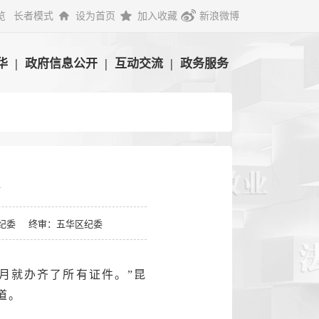
览
长者模式
设为首页
加入收藏
新浪微博
华
|
政府信息公开
|
互动交流
|
政务服务
纪委
终审：五华区纪委
月就办齐了所有证件。”昆
道。