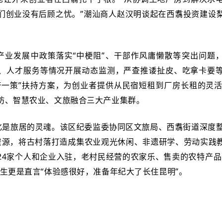
们创业没有后顾之忧。”潮汕商人赵汉明谈起在西翥投资建设
产业发展中政策落实“中梗阻”、干部作风庸懒散等突出问题，
、人才服务等情况开展动态监测，严查推诿扯皮、吃拿卡要
产一策”扶持方案，为创业者提供从民宿短租到厂房长租的灵活
坊、智慧农业、文旅融合三大产业集群。
化是旅居的灵魂。该区纪委监委协同区文旅局、西翥街道深度整
资源，将古村落打造成集农业观光休闲、非遗研学、劳动实践
24家个人和企业入驻，老村民经营的农家乐、售卖的农特产品
生更是直言“体验感很好，准备年纪大了长住昆明”。