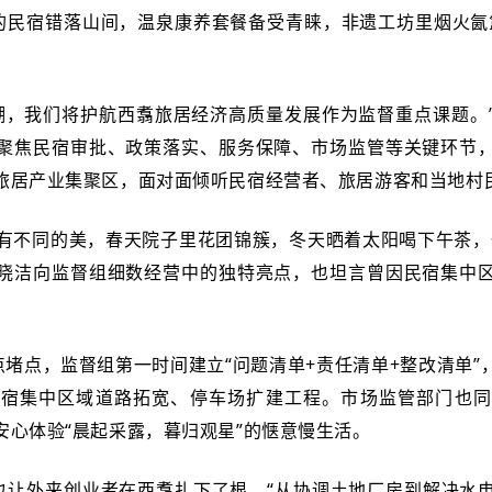
的民宿错落山间，温泉康养套餐备受青睐，非遗工坊里烟火氤
热潮，我们将护航西翥旅居经济高质量发展作为监督重点课题。
聚焦民宿审批、政策落实、服务保障、市场监管等关键环节
旅居产业集聚区，面对面倾听民宿经营者、旅居游客和当地村
都有不同的美，春天院子里花团锦簇，冬天晒着太阳喝下午茶，
晓洁向监督组细数经营中的独特亮点，也坦言曾因民宿集中
堵点，监督组第一时间建立“问题清单+责任清单+整改清单”
民宿集中区域道路拓宽、停车场扩建工程。市场监管部门也同
安心体验“晨起采露，暮归观星”的惬意慢生活。
也让外来创业者在西翥扎下了根。“从协调土地厂房到解决水