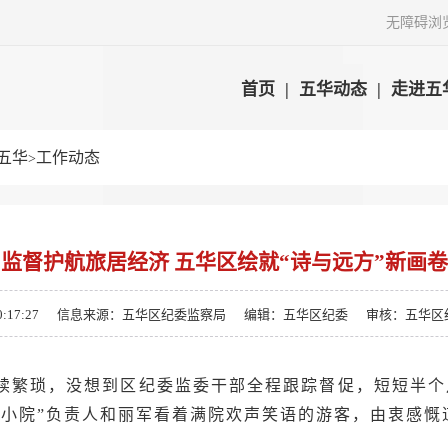
无障碍浏
首页
|
五华动态
|
走进五
五华
工作动态
>
监督护航旅居经济 五华区绘就“诗与远方”新画卷
:17:27
信息来源：五华区纪委监察局
编辑：五华区纪委
审核：五华区
续繁琐，没想到区纪委监委干部全程跟踪督促，短短半个
山小院”负责人和丽军看着满院欢声笑语的游客，由衷感慨