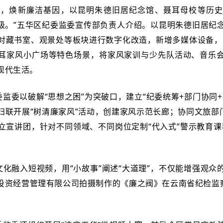
源，焕新廉洁基因，以昆明朱德旧居纪念馆、聂耳母校等历
’升级。”五华区纪委监委宣传部负责人介绍。以昆明朱德旧居
对藏书室、观景处等板块进行数字化改造，新增多媒体设备，实
耳家风小广场等特色场景，将家风家训与少先队活动、音乐
现代生活。
监委以破解“思想之困”为突破口，建立“纪委统筹+部门协同
妇联开展“树清廉家风”活动，创建家风示范长廊；协同文旅部门
立宣讲团，针对不同领域、不同岗位定制“代入式”警示教育课
化融入短视频，用“小故事”阐述“大道理”，不仅能增强观众
投资经营管理有限公司拍摄制作的《廉之阀》在云南省纪检监察