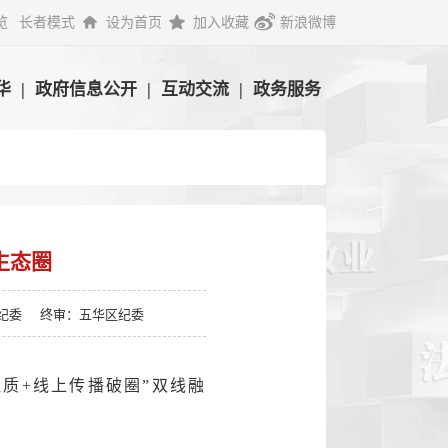
览
长者模式
设为首页
加入收藏
新浪微博
华
|
政府信息公开
|
互动交流
|
政务服务
生态圈
纪委
终审：五华区纪委
质+线上传播破圈”双线融