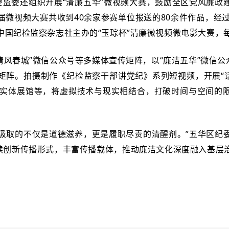
委监委还组织开展“清廉五华”微视频大赛，鼓励全区党风廉政
届微视频大赛共收到40余家参赛单位报送的80余件作品，经过
中国纪检监察杂志社主办的“玉琮杯”清廉微视频微电影大赛，
“清风春城”微信公众号等多媒体宣传矩阵，以“廉洁五华”微信公
矩阵。拍摄制作《纪检监察干部讲党纪》系列短视频，开展“话
还原实体展馆等，将虚拟技术与现实相结合，打破时间与空间的
中汲取的不仅是道德滋养，更是履职尽责的清醒剂。”五华区纪
持续创新传播形式，丰富传播载体，推动廉洁文化深度融入基层