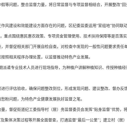
作假等问题，整合监督力量，将日常监督与专项监督相结合，开展整改“回
作风建设和效能建设方面存在的问题，区纪委监委运用“室组地”协同联动
方式，重点围绕惠民惠农政策、专项资金管理使用、技术扶持保障等是否落
查，并督促相关部门开展自检自查。对检查中发现的一般性问题要求责任
索按照相关程序办理处置，以监督推动特色产业发展。
定期派遣专业技术人员进行现场指导，为种植户讲解种植知识、传授种植经
项进行评估验收，确保问题整改到位，形成发现问题、建议整改、督办反
难愁盼问题，为特色产业健康发展执好监督之笔。
力量，督促街道纪工委指导村（居）务监督委员会发挥“贴身监督”优势，
”及集体决策过程等开展全面督查，打通监督“最后一公里”；建立村（居