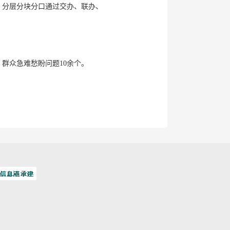
，分层分块分口通过交办、联办、
群众急难愁盼问题10余个。