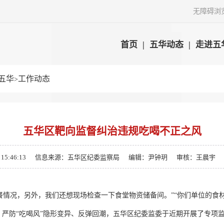
无障碍浏
首页
|
五华动态
|
走进五
五华
工作动态
>
五华区靶向监督纠治违规吃喝不正之风
5:46:13
信息来源：五华区纪委监察局
编辑：尹钟玥
审核：王晨宇
情况，另外，我们还想现场检查一下食堂物资储备间。”“你们单位的食材
严防“吃喝风”隐形变异、反弹回潮，五华区纪委监委于近期开展了专项