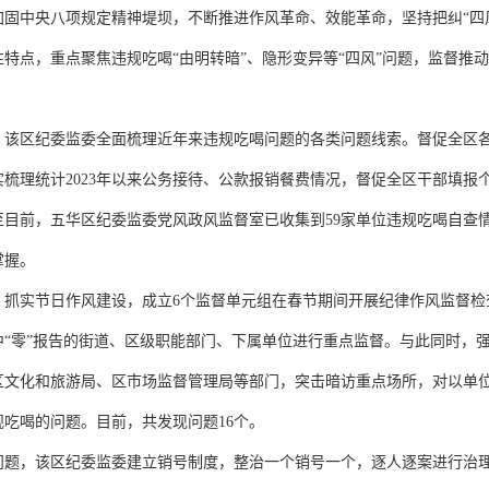
加固中央八项规定精神堤坝，不断推进作风革命、效能革命，坚持把纠“四
特点，重点聚焦违规吃喝“由明转暗”、隐形变异等“四风”问题，监督推
，该区纪委监委全面梳理近年来违规吃喝问题的各类问题线索。督促全区
梳理统计2023年以来公务接待、公款报销餐费情况，督促全区干部填报
至目前，五华区纪委监委党风政风监督室已收集到59家单位违规吃喝自查
掌握。
，抓实节日作风建设，成立6个监督单元组在春节期间开展纪律作风监督检
中“零”报告的街道、区级职能部门、下属单位进行重点监督。与此同时，
区文化和旅游局、区市场监督管理局等部门，突击暗访重点场所，对以单
吃喝的问题。目前，共发现问题16个。
问题，该区纪委监委建立销号制度，整治一个销号一个，逐人逐案进行治