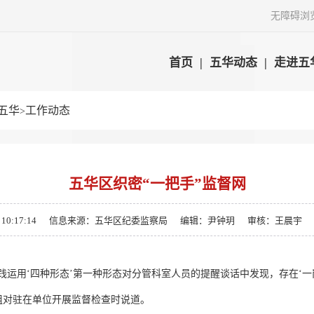
无障碍浏
首页
|
五华动态
|
走进五
五华
工作动态
>
五华区织密“一把手”监督网
0:17:14
信息来源：五华区纪委监察局
编辑：尹钟玥
审核：王晨宇
用‘四种形态’第一种形态对分管科室人员的提醒谈话中发现，存在‘一岗
组对驻在单位开展监督检查时说道。