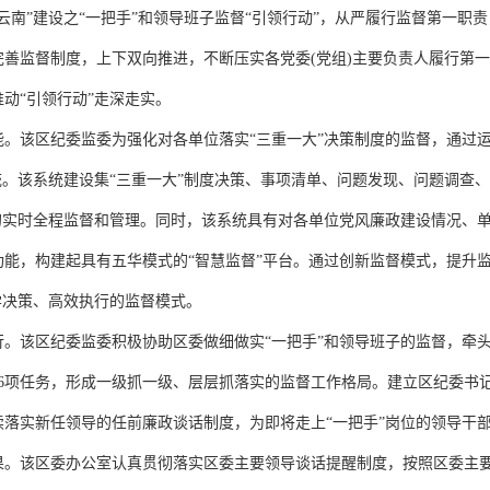
”建设之“一把手”和领导班子监督“引领行动”，从严履行监督第一职责
善监督制度，上下双向推进，不断压实各党委(党组)主要负责人履行第
动“引领行动”走深走实。
区纪委监委为强化对各单位落实“三重一大”决策制度的监督，通过运用“
统。该系统建设集“三重一大”制度决策、事项清单、问题发现、问题调查
况的实时全程监督和管理。同时，该系统具有对各单位党风廉政建设情况、
能，构建起具有五华模式的“智慧监督”平台。通过创新监督模式，提升监
学决策、高效执行的监督模式。
该区纪委监委积极协助区委做细做实“一把手”和领导班子的监督，牵头
6项任务，形成一级抓一级、层层抓落实的监督工作格局。建立区纪委书记
落实新任领导的任前廉政谈话制度，为即将走上“一把手”岗位的领导干部
该区委办公室认真贯彻落实区委主要领导谈话提醒制度，按照区委主要