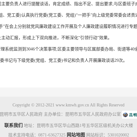
门主要负责人进行提醒谈话，肯定成绩、指出不足、提出要求;与区委班子
组、党工委)认真执行党委(党工委、党组)“一把手”向上级党委常委会述
把手”在会上分别就党风廉政建设工作开展及个人廉政建设履职情况进行专
主动汇报，形成上下双向推进，不断深化“引领行动”效果。
系统监测到3046个决策事项;区委主要领导与区属部委办局、街道等40
纪委书记与下级党委(党组、党工委)书记和负责人开展廉政谈话29次。
Copyright © 2012-2021 www.kmwh.gov.cn All Rights Reserved
昆明市五华区人民政府 主办单位：昆明市五华区人民政府办公室
联系我们
地址：昆明市五华区华山西路1号五华区区级机关办公大楼
网站地图
技术支持电话：0871-63627325
网站标识：5301020002