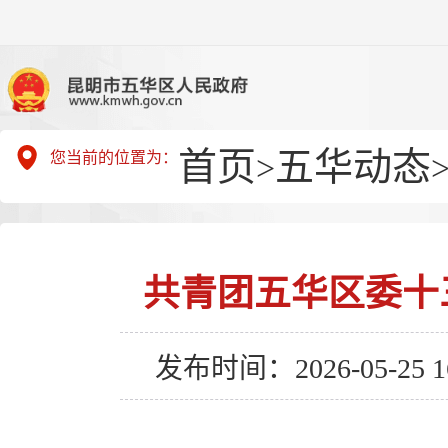
首页
五华动态
您当前的位置为：
>
共青团五华区委十
发布时间：2026-05-25 16