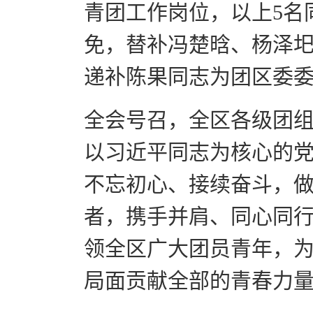
青团工作岗位，以上5名
免，替补冯楚晗、杨泽圯
递补陈果同志为团区委
全会号召，全区各级团
以习近平同志为核心的
不忘初心、接续奋斗，
者，携手并肩、同心同行
领全区广大团员青年，
局面贡献全部的青春力