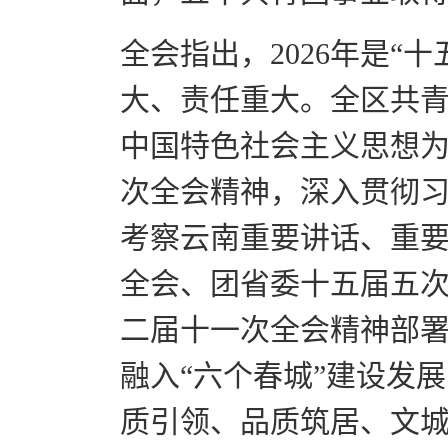
全会指出，2026年是“
大、责任重大。全区共
中国特色社会主义思想
次全会精神，深入贯彻
考察云南重要讲话、重
全会、团省委十五届五
二届十一次全会精神部署
融入“六个春城”建设发展
质引领、品质筑居、文城