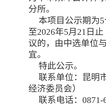
分所
。
本项目
公示期为
5
至
2026
年
5
月
2
1
日止
议
的
，
由中选
单位
宜。
特此公示。
联系单位：昆明
经济委员会）
联系电话：
0871-