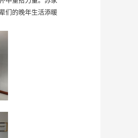
怀中重拾力量。苏家
辈们的晚年生活添暖