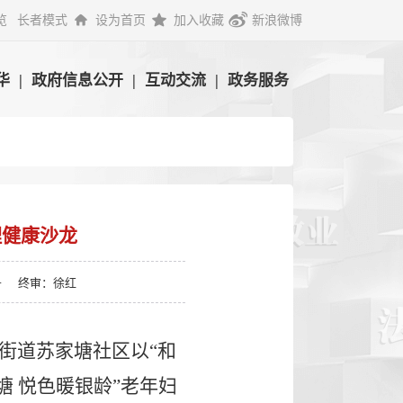
览
长者模式
设为首页
加入收藏
新浪微博
华
|
政府信息公开
|
互动交流
|
政务服务
理健康沙龙
丹
终审：徐红
街道苏家塘社区以
“和
 悦色暖银龄”老年妇