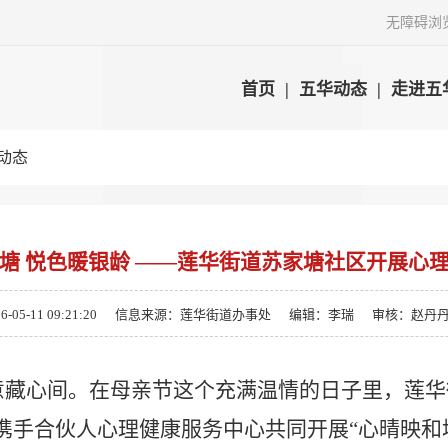
无障碍浏
首页
|
五华动态
|
走进五
动态
塘 悦色暖银龄 ——莲华街道苏家塘社区开展心
5-11 09:21:20
信息来源：莲华街道办事处
编辑：李瑞
审核：赵丹
意藏心间。在母亲节这个充满温情的日子里，莲华
携手合伙人心理健康服务中心共同开展“心晴映和塘