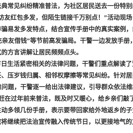
法典常见纠纷精准普法，为社区居民送去一份特别
访友红包多发，但陌生链接千万别点！
”
活动现场
诈骗易发多发特点，结合宣传手册中的真实案例，
充亲友借钱
”
等节前高发骗局。干警一边发放手册
气的方言讲解让居民频频点头。
节日生活紧密相关的法律问题，干警们重点解读了
任、压岁钱归属、相邻权摩擦等常见纠纷。针对居
难问题，干警逐一给出法律建议，引导群众依法维
赶在过年前来普法，既及时又暖心，给乡亲们敲
主动多领几份手册，表示要带回家给外地返乡的子
院将继续把法治宣传融入传统节日，以更接地气的