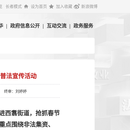
览
长者模式
设为首页
加入收藏
新浪微博
华
|
政府信息公开
|
互动交流
|
政务服务
前普法宣传活动
终审：刘婷婷
进西翥街道，抢抓春节
重点围绕非法集资、