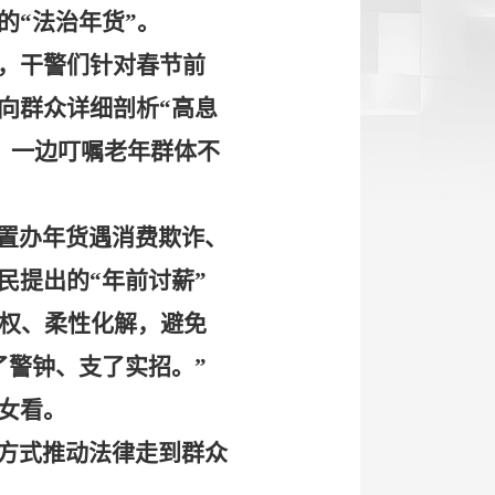
的
“法治年货”。
，干警们针对春节前
向群众详细剖析
“
高息
，一边叮嘱老年群体不
置办年货遇消费欺诈、
民提出的
“
年前讨薪
”
权、柔性化解，避免
了警钟、支了实招。
”
女看。
方式推动法律走到群众