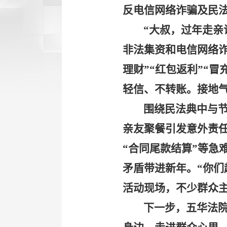
反电信网络诈骗及民
“
大叔，过年走亲
非法集资和电信网络
理财
”“
红包返利
”“
冒
轻信、不转账。接地
围绕民法典中与
亲友聚餐引发意外责
“
合同尾款结算
”
等急
矛盾带进新年。
“
你们
活动现场，不少群众
下一步，五华法