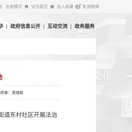
览
长者模式
设为首页
加入收藏
新浪微博
华
|
政府信息公开
|
互动交流
|
政务服务
动
终审：贺晓辉
翥街道东村社区开展法治