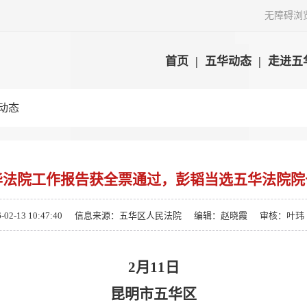
无障碍浏
首页
|
五华动态
|
走进五
动态
华法院工作报告获全票通过，彭韬当选五华法院院
-13 10:47:40
信息来源：五华区人民法院
编辑：赵晓霞
审核：叶玮
2
月
11
日
昆明市五华区