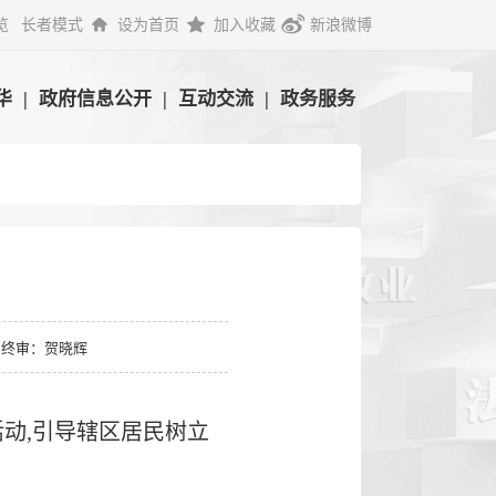
览
长者模式
设为首页
加入收藏
新浪微博
华
|
政府信息公开
|
互动交流
|
政务服务
终审：贺晓辉
动,引导辖区居民树立