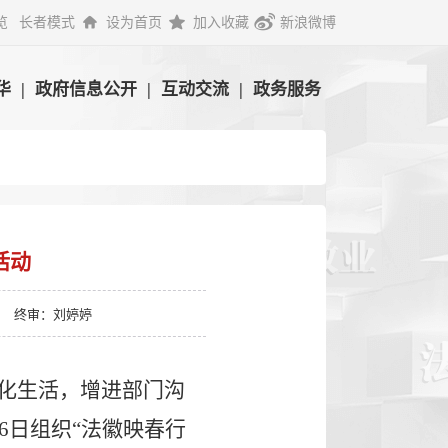
览
长者模式
设为首页
加入收藏
新浪微博
华
|
政府信息公开
|
互动交流
|
政务服务
活动
终审：刘婷婷
化生活，增进部门沟
6
日组织“法徽映春行