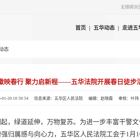
无障碍浏
首页
|
五华动态
|
走进五
动态
徽映春行 聚力启新程——五华法院开展春日徒步
-20 10:59:54
信息来源：五华区人民法院
编辑：赵晓霞
审核：叶玮
潮起，绿道延伸，万物复苏。为进一步丰富干警文
增强归属感与向心力，五华区人民法院工会于
1
月
1