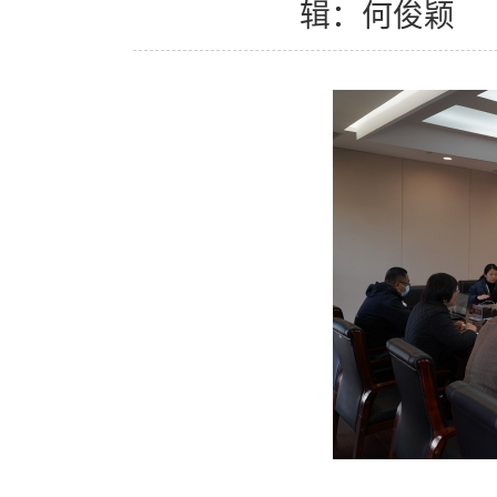
辑：何俊颖