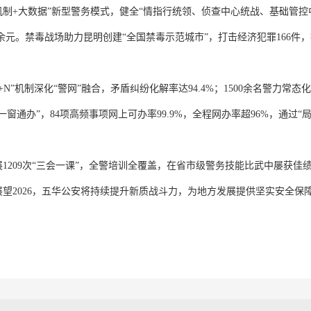
机制+大数据”新型警务模式，健全“情指行统领、侦查中心统战、基础管控
69万余元。禁毒战场助力昆明创建“全国禁毒示范城市”，打击经济犯罪166件
）+N”机制深化“警网”融合，矛盾纠纷化解率达94.4%；1500余名警力
窗通办”，84项高频事项网上可办率99.9%，全程网办率超96%，通过“
1209次“三会一课”，全警培训全覆盖，在省市级警务技能比武中屡获佳绩
望2026，五华公安将持续提升新质战斗力，为地方发展提供坚实安全保