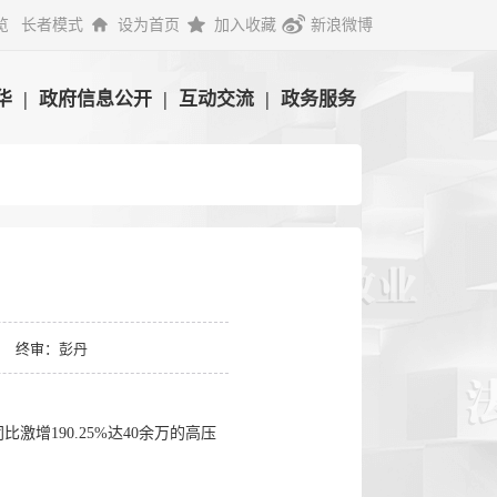
览
长者模式
设为首页
加入收藏
新浪微博
华
|
政府信息公开
|
互动交流
|
政务服务
”
终审：彭丹
增190.25%达40余万的高压