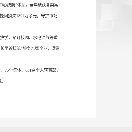
中心统防”体系，全年破获各类案
，挽回损失1897万余元，守护市场
常态化护学，紧盯校园、水电油气等重
局长坐诊接诉”服务71家企业，满意
，75个集体、631名个人获表彰，
障。