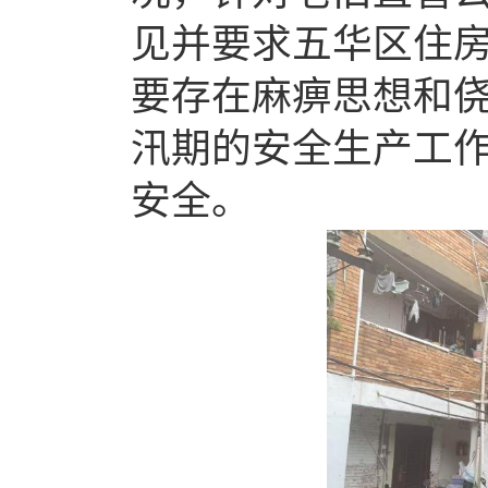
见并要求五华区
住
要存在麻痹思想和
汛期的安全生产工
安全。