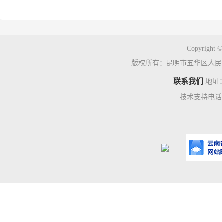
Copyright ©
版权所有：昆明市五华区人民
联系我们
地址
技术支持电话：0