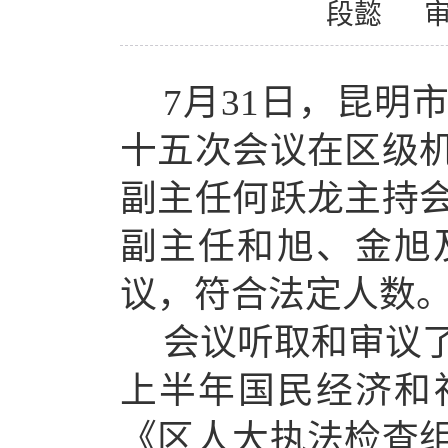
段懿
7
月
31
日，
昆明
十
五
次会议在区级
副
主任
何跃龙
主持
副主任
和旭
、金旭
议，符合法定人数
会议听取和审议
上半年国民经济和
《
区人大执法检查