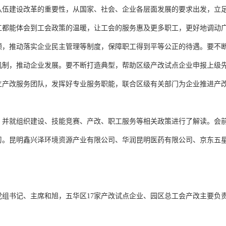
队伍建设改革的重要性，从国家、社会、企业各层面发展的要求出发，立
工都能体会到工会政策的温暖，让工会的服务惠及更多职工，更好地调动
领，推动落实企业民主管理等制度，保障职工得到平等公正的待遇。要不
机制，推动企业发展。要不断打造典型，帮助区级产改试点企业申报上级
立产改服务团队，发挥好专业服务职能，联合区级有关部门为企业推进产
，并就组织建设、技能竞赛、产改、职工服务等相关政策进行了解读。会
习。昆明鑫兴泽环境资源产业有限公司、华润昆明医药有限公司、京东五
党组书记、主席和旭，五华区17家产改试点企业、园区总工会产改主要负