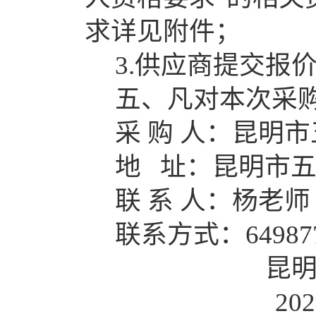
求详
见附件；
3.供应商提交报
五、凡对本次采
采
购
人：昆明市
地
址：昆明市
联
系
人：
杨老师
联系方式：
6498
7
昆
2026年